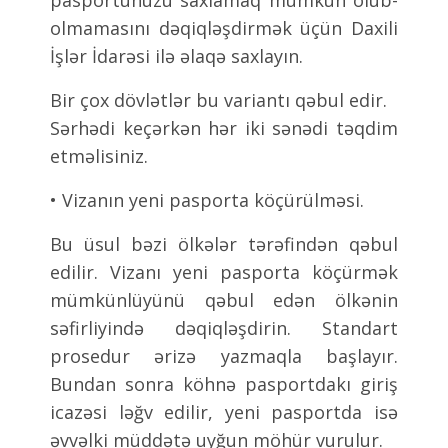
pasportunuzu saxlamaq mümkün olub-
olmamasını dəqiqləşdirmək üçün Daxili
İşlər İdarəsi ilə əlaqə saxlayın.
Bir çox dövlətlər bu variantı qəbul edir.
Sərhədi keçərkən hər iki sənədi təqdim
etməlisiniz.
• Vizanın yeni pasporta köçürülməsi.
Bu üsul bəzi ölkələr tərəfindən qəbul
edilir. Vizanı yeni pasporta köçürmək
mümkünlüyünü qəbul edən ölkənin
səfirliyində dəqiqləşdirin. Standart
prosedur ərizə yazmaqla başlayır.
Bundan sonra köhnə pasportdakı giriş
icazəsi ləğv edilir, yeni pasportda isə
əvvəlki müddətə uyğun möhür vurulur.