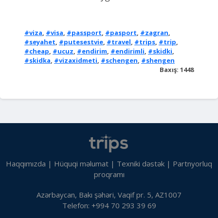
#viza
,
#visa
,
#passport
,
#pasport
,
#zagran
,
#seyahet
,
#putesestvie
,
#travel
,
#trips
,
#trip
,
#cheap
,
#ucuz
,
#endirim
,
#endirimli
,
#skidki
,
#skidka
,
#vizaxidmeti
,
#schengen
,
#shengen
Baxış: 1448
Haqqımızda
|
Hüquqi məlumat
|
Texniki dəstək
|
Partnyorluq
proqramı
Azərbaycan, Bakı şəhəri, Vaqif pr. 5, AZ1007
Telefon: +994 70 293 39 69