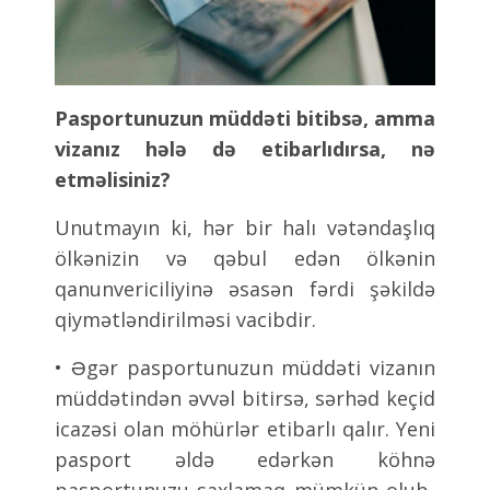
Pasportunuzun müddəti bitibsə, amma
vizanız hələ də etibarlıdırsa, nə
etməlisiniz?
Unutmayın ki, hər bir halı vətəndaşlıq
ölkənizin və qəbul edən ölkənin
qanunvericiliyinə əsasən fərdi şəkildə
qiymətləndirilməsi vacibdir.
• Əgər pasportunuzun müddəti vizanın
müddətindən əvvəl bitirsə, sərhəd keçid
icazəsi olan möhürlər etibarlı qalır. Yeni
pasport əldə edərkən köhnə