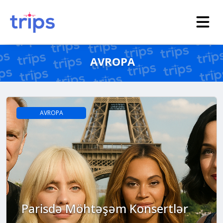
AVROPA
AVROPA
Parisdə Möhtəşəm Konsertlər