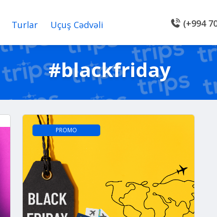
(+994 70
Turlar
Uçuş Cədvəli
#blackfriday
PROMO