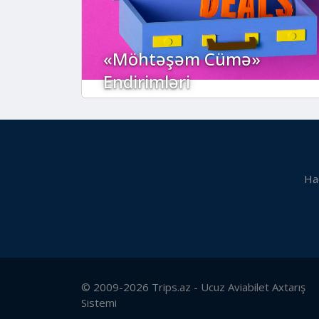
«Möhtəşəm Cümə»
Endirimləri
Ha
© 2009-2026 Trips.az - Ucuz Aviabilet Axtarış
Sistemi