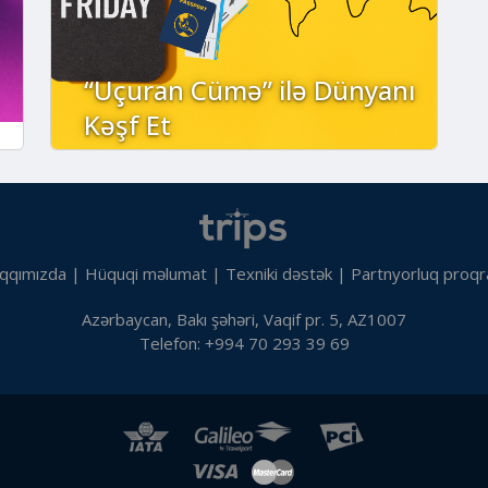
“Uçuran Cümə” ilə Dünyanı
Kəşf Et
qqımızda
|
Hüquqi məlumat
|
Texniki dəstək
|
Partnyorluq proqr
Azərbaycan, Bakı şəhəri, Vaqif pr. 5, AZ1007
Telefon: +994 70 293 39 69