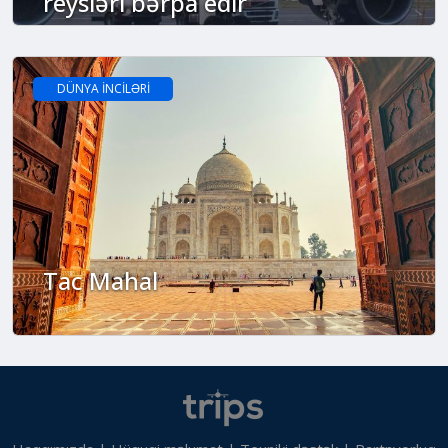
reysləri bərpa edir
DÜNYA İNCİLƏRİ
Tac Mahal