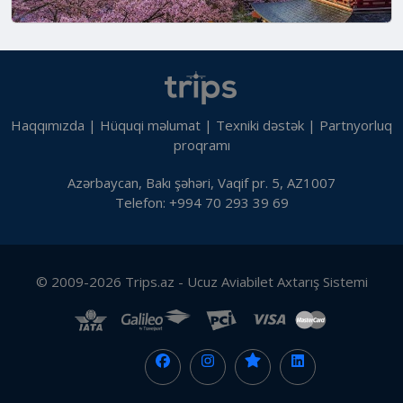
Haqqımızda
|
Hüquqi məlumat
|
Texniki dəstək
|
Partnyorluq
proqramı
Azərbaycan, Bakı şəhəri, Vaqif pr. 5, AZ1007
Telefon: +994 70 293 39 69
© 2009-2026 Trips.az - Ucuz Aviabilet Axtarış Sistemi