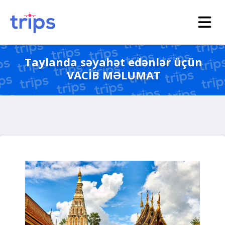
Taylanda səyahət edənlər üçün
VACİB MƏLUMAT