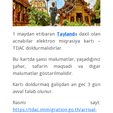
1 maydan etibarən
Tayland
a daxil olan
əcnəbilər elektron miqrasiya kartı –
TDAC doldurmalıdırlar.
Bu kartda şəxsi məlumatlar, yaşadığınız
şəhər, səfərin məqsədi və digər
məlumatlar göstərilməlidir.
Kartı doldurmaq gəlişdən ən gec 3 gün
əvvəl tələb olunur.
Rəsmi sayt:
https://tdac.immigration.go.th/arrival-