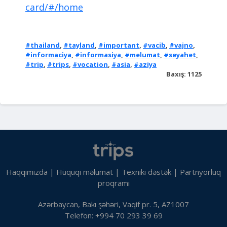
card/#/home
#thailand
,
#tayland
,
#important
,
#vacib
,
#vajno
,
#informaciya
,
#informasiya
,
#melumat
,
#seyahet
,
#trip
,
#trips
,
#vocation
,
#asia
,
#aziya
Baxış: 1125
Haqqımızda
|
Hüquqi məlumat
|
Texniki dəstək
|
Partnyorluq
proqramı
Azərbaycan, Bakı şəhəri, Vaqif pr. 5, AZ1007
Telefon: +994 70 293 39 69