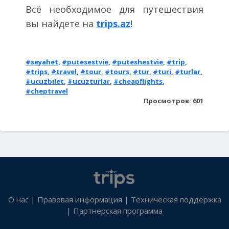
Всё необходимое для путешествия
вы найдете на
trips.az
!
#seyahet
,
#putesestvie
,
#puteshestvie
,
#trip
,
#trips
,
#travel
,
#tour
,
#tours
,
#tur
,
#turi
,
#turlar
,
#ucuzbilet
,
#ucuzturlar
,
#cheapflights
,
#cheptravel
Просмотров: 601
О нас
|
Правовая информация
|
Техническая поддержка
|
Партнерская программа