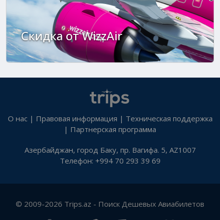
Скидка от WizzAir
О нас
|
Правовая информация
|
Техническая поддержка
|
Партнерская программа
Азербайджан, город Баку, пр. Вагифа. 5, AZ1007
Телефон: +994 70 293 39 69
© 2009-2026 Trips.az - Поиск Дешевых Авиабилетов