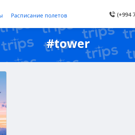
(+994 7
ы
Расписание полетов
#tower