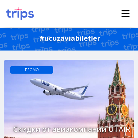
#ucuzaviabiletler
ПРОМО
Скидки от авиакомпании UTAIR