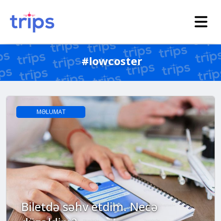
#lowcoster
MƏLUMAT
Biletdə səhv etdim. Necə