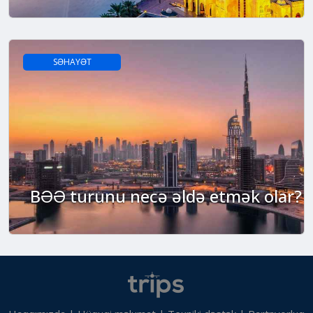
SƏHAYƏT
BƏƏ turunu necə əldə etmək olar?