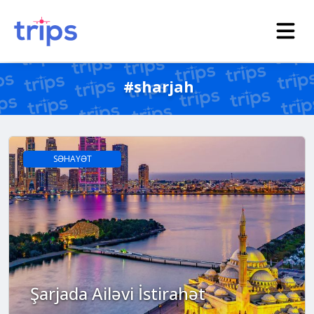
#sharjah
SƏHAYƏT
Şarjada Ailəvi İstirahət