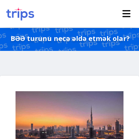
BƏƏ turunu necə əldə etmək olar?