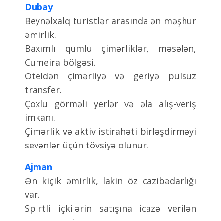
Dubay
Beynəlxalq turistlər arasında ən məşhur
əmirlik.
Baxımlı qumlu çimərliklər, məsələn,
Cumeira bölgəsi.
Oteldən çimərliyə və geriyə pulsuz
transfer.
Çoxlu görməli yerlər və əla alış-veriş
imkanı.
Çimərlik və aktiv istirahəti birləşdirməyi
sevənlər üçün tövsiyə olunur.
Ajman
Ən kiçik əmirlik, lakin öz cazibədarlığı
var.
Spirtli içkilərin satışına icazə verilən