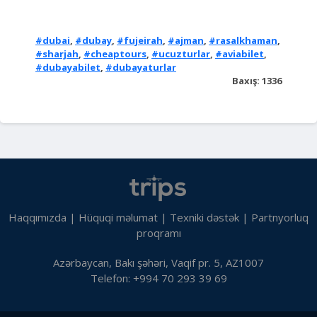
#dubai
,
#dubay
,
#fujeirah
,
#ajman
,
#rasalkhaman
,
#sharjah
,
#cheaptours
,
#ucuzturlar
,
#aviabilet
,
#dubayabilet
,
#dubayaturlar
Baxış: 1336
Haqqımızda
|
Hüquqi məlumat
|
Texniki dəstək
|
Partnyorluq
proqramı
Azərbaycan, Bakı şəhəri, Vaqif pr. 5, AZ1007
Telefon: +994 70 293 39 69