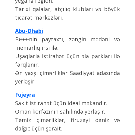
yeganə region.
Tarixi qalalar, atçılıq klubları və böyük
ticarət mərkəzləri.
Abu-Dhabi
BƏƏ-nin paytaxtı, zəngin mədəni və
memarlıq irsi ilə.
Uşaqlarla istirahət üçün əla parkları ilə
fərqlənir.
Ən yaxşı çimərliklər Saadiyyat adasında
yerləşir.
Fujeyra
Sakit istirahət üçün ideal məkandır.
Oman körfəzinin sahilində yerləşir.
Təmiz çimərliklər, firuzəyi dəniz və
dalğıc üçün şərait.