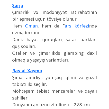
Şarja
Çimərlik və mədəniyyət istirahətinin
birləşməsi üçün tövsiyə olunur.
Həm
Oman
, həm də F
ars körfəzi
ndə
üzmə imkanı.
Dəniz həyatı qoruqları, safari parklar,
quş şouları.
Otellər və çimərlikdə glamping daxil
olmaqla yaşayış variantları.
Ras-al-Xayma
Şimal əmirliyi, yumşaq iqlimi və gözəl
təbiəti ilə seçilir.
Möhtəşəm təbiət mənzərələri və qayalı
sahillər.
Dünyanın ən uzun zip-line-ı – 2.83 km.