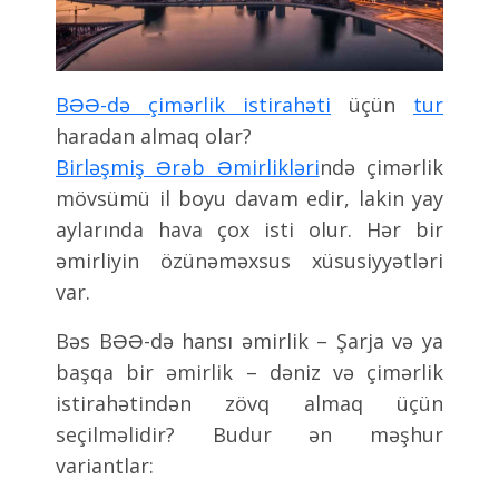
BƏƏ-də çimərlik istirahəti
üçün
tur
haradan almaq olar?
Birləşmiş Ərəb Əmirlikləri
ndə çimərlik
mövsümü il boyu davam edir, lakin yay
aylarında hava çox isti olur. Hər bir
əmirliyin özünəməxsus xüsusiyyətləri
var.
Bəs BƏƏ-də hansı əmirlik – Şarja və ya
başqa bir əmirlik – dəniz və çimərlik
istirahətindən zövq almaq üçün
seçilməlidir? Budur ən məşhur
variantlar: