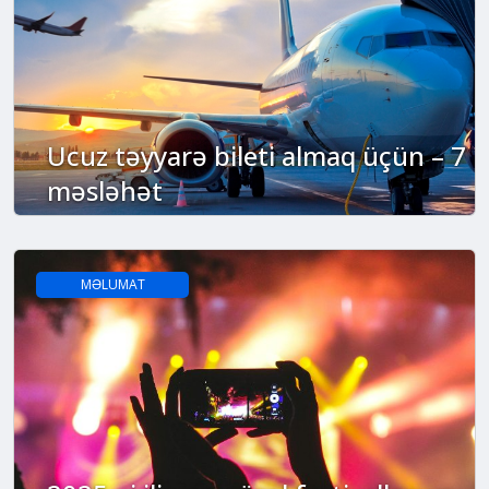
Ucuz təyyarə bileti almaq üçün – 7
məsləhət
MƏLUMAT