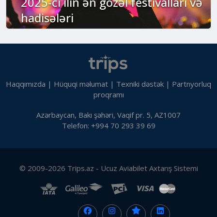
2025-ci ilin ən gözəl festivalları və
hadisələri
Haqqımızda
|
Hüquqi məlumat
|
Texniki dəstək
|
Partnyorluq
proqramı
Azərbaycan, Bakı şəhəri, Vaqif pr. 5, AZ1007
Telefon: +994 70 293 39 69
© 2009-2026 Trips.az - Ucuz Aviabilet Axtarış Sistemi