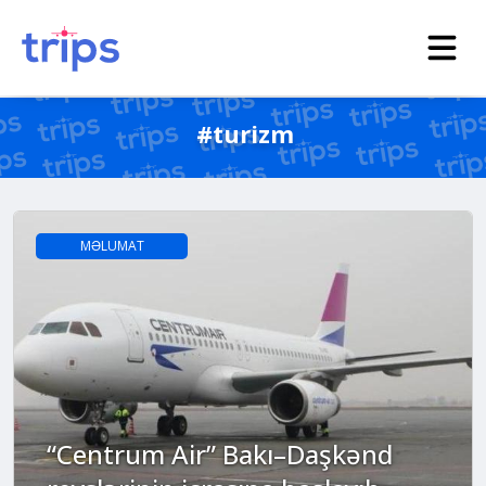
#turizm
MƏLUMAT
“Centrum Air” Bakı–Daşkənd