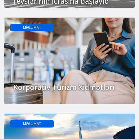
reyslərinin icrasına başlayıb
MƏLUMAT
Korporativ Turizm Xidmətləri
MƏLUMAT