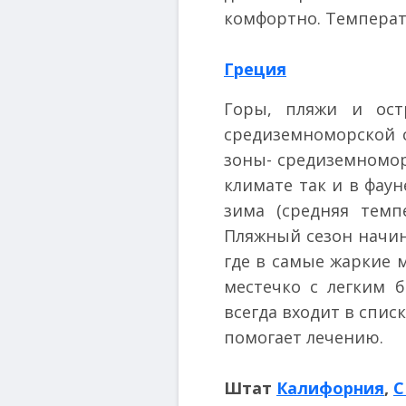
комфортно. Температу
Греция
Горы, пляжи и ост
средиземноморской 
зоны- средиземноморс
климате так и в фау
зима (средняя темп
Пляжный сезон начина
где в самые жаркие 
местечко с легким 
всегда входит в спис
помогает лечению.
Штат
Калифорния
,