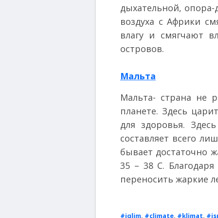
дыхательной, опора-
воздуха с Африки см
влагу и смягчают в
островов.
Мальта
Мальта- страна не 
планете. Здесь цар
для здоровья. Здес
составляет всего лиш
бывает достаточно ж
35 – 38 С. Благодар
переносить жаркие л
#iqlim
,
#climate
,
#klimat
,
#is