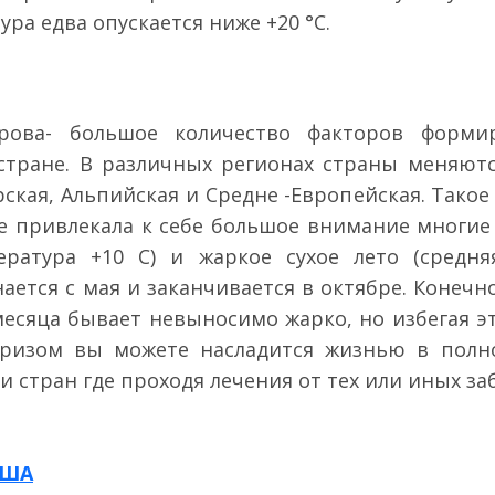
ра едва опускается ниже +20 °С.
рова- большое количество факторов форми
стране. В различных регионах страны меняютс
кая, Альпийская и Средне -Европейская. Такое
не привлекала к себе большое внимание многие 
ература +10 С) и жаркое сухое лето (средняя
ется с мая и заканчивается в октябре. Конечн
месяца бывает невыносимо жарко, но избегая эт
бризом вы можете насладится жизнью в полн
ки стран где проходя лечения от тех или иных з
США