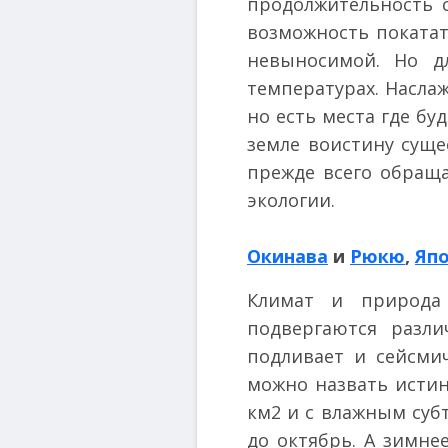
продолжительность с
возможность покатат
невыносимой. Но д
температурах. Насла
но есть места где бу
земле воистину суще
прежде всего обращ
экологии.
Окинава
и
Рюкю
,
Яп
Климат и природа 
подвергаются разл
подливает и сейсми
можно назвать исти
км2 и с влажным суб
до октябрь. А зимне