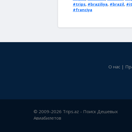
#trips
,
#braziliya
,
#brazil
,
#it
#franciya
О нас
|
Пр
© 2009-2026 Trips.az - Поиск Дешевых
Авиабилетов