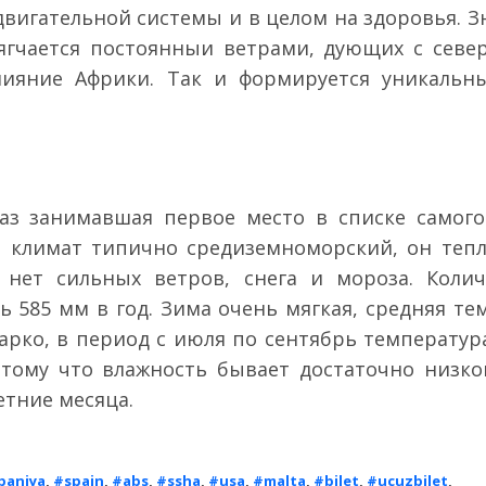
двигательной системы и в целом на здоровья. З
ягчается постоянныи ветрами, дующих с север
лияние Африки. Так и формируется уникальн
раз занимавшая первое место в списке самого
ит климат типично средиземноморский, он теп
ь нет сильных ветров, снега и мороза. Колич
ь 585 мм в год. Зима очень мягкая, средняя те
арко, в период с июля по сентябрь температура
я тому что влажность бывает достаточно низко
етние месяца.
paniya
,
#spain
,
#abs
,
#ssha
,
#usa
,
#malta
,
#bilet
,
#ucuzbilet
,