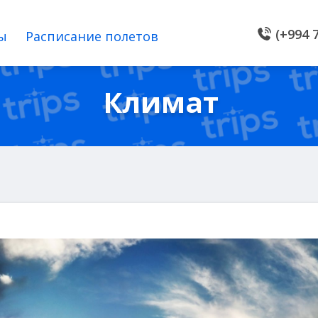
(+994 7
ы
Расписание полетов
Климат