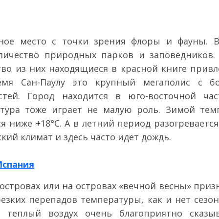
ьное место с точки зрения флоры и фауны. 
личество природных парков и заповедников. 
о из них находящиеся в красной книге привле
мя Сан-Паулу это крупный мегаполис с б
стей. Город находится в юго-восточной ча
тура тоже играет не малую роль. Зимой темп
я ниже +18°C. А в летний период разогревается 
ий климат и здесь часто идет дождь.
Испания
 островах или на островах «вечной весны» при
резких перепадов температуры, как и нет сезо
и теплый воздух очень благоприятно сказыв