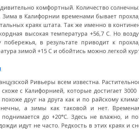
 удивительно комфортный. Количество солнечных
у. Зима в Калифорнии временами бывает прохла
тальных краях штата. Так же именно в контин
кордная высокая температура +56,7 С. Но возд
у побережья, в результате приводит к прохла
атура зимой +15 С и обойтись можно легкой кур
и
анцузской Ривьеры всем известна. Растительнос
схоже с Калифорнией, которые достигает 3000 
 похоже друг на друга как и по райскому клима
лнечны, а зимы как таковой и нет. Времен
 поднимается до +20°С. Здесь не влажно, и п
дожди идут не часто. Редкость в этих краях и с