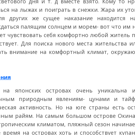
ветового дня и т. д вместе взято. Кому то нр
ься на лыжах и поиграть в снежки. Жара их уто
ля других же сущее наказание находится н
ждаться палящим солнцем и морем- вот что им н
дет чувствовать себя комфортно любой житель 
ствует. Для поиска нового места жительства и
ать внимание на комфортный климат, окружаю
ония
на японских островах очень уникальна 
ичным природным явлениям- цунами и тайф
ческая активность. Но на юге страны есть о
нным райям. На самым большом острове Окинав
тропическим климатом, пляжный сезон начинает
е время на островах хоть и способствует купа