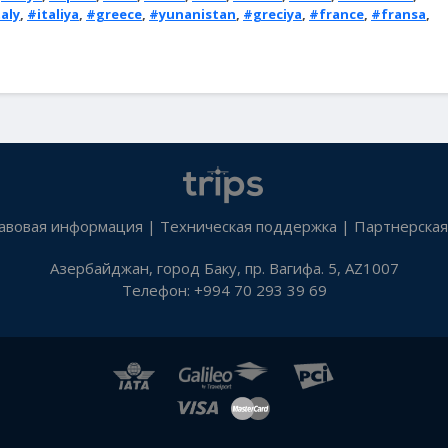
aly
,
#italiya
,
#greece
,
#yunanistan
,
#greciya
,
#france
,
#fransa
,
авовая информация
|
Техническая поддержка
|
Партнерская
Азербайджан, город Баку, пр. Вагифа. 5, AZ1007
Телефон: +994 70 293 39 69