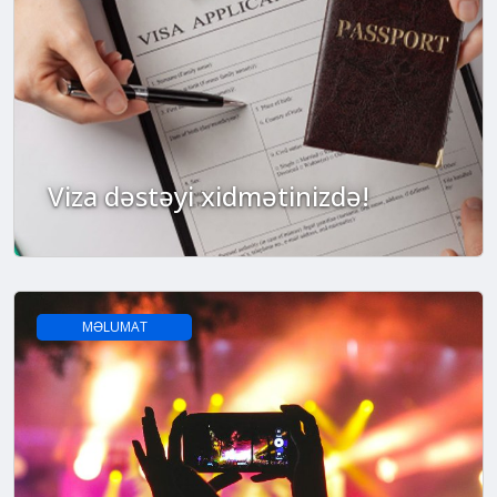
Viza dəstəyi xidmətinizdə!
MƏLUMAT