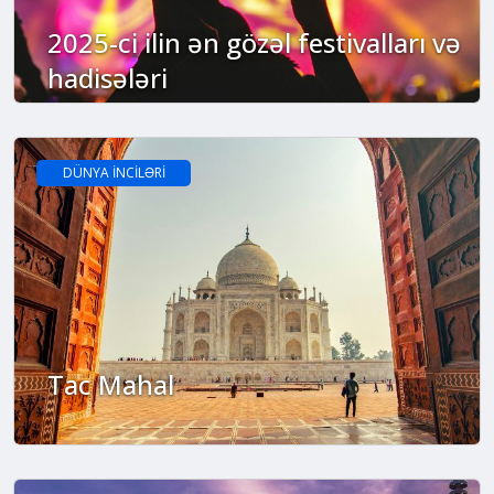
2025-ci ilin ən gözəl festivalları və
hadisələri
DÜNYA İNCİLƏRİ
Tac Mahal