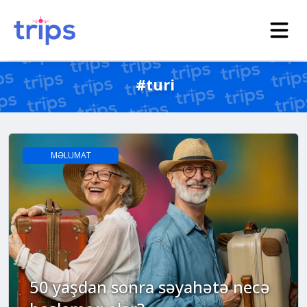
#turi
MƏLUMAT
50 yaşdan sonra səyahətə necə