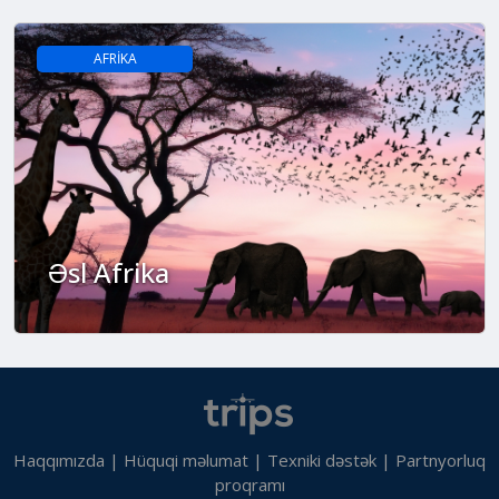
AFRİKA
Əsl Afrika
Haqqımızda
|
Hüquqi məlumat
|
Texniki dəstək
|
Partnyorluq
proqramı