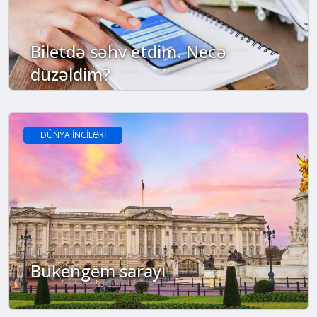
Biletdə səhv etdim. Necə
düzəldim?
DÜNYA İNCİLƏRİ
Bukengem sarayı