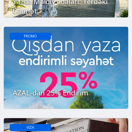
Yazda Maldiv adaları: Yerdəki
Cənnət
PROMO
AZAL-dan 25% Endirim
VİZA