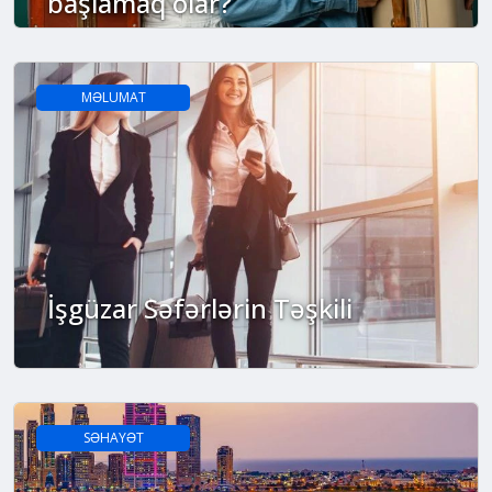
başlamaq olar?
MƏLUMAT
İşgüzar Səfərlərin Təşkili
SƏHAYƏT