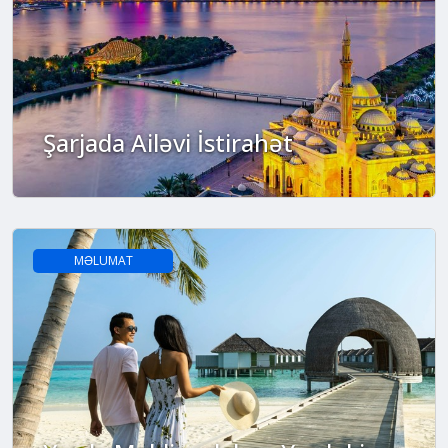
Şarjada Ailəvi İstirahət
MƏLUMAT