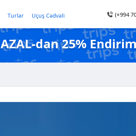
(+994 70
Turlar
Uçuş Cədvəli
AZAL-dan 25% Endiri