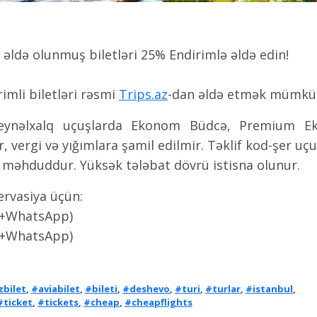
 əldə olunmuş biletləri 25% Endirimlə əldə edin!
imli biletləri rəsmi
Trips.az
-dan əldə etmək mümkü
ynəlxalq uçuşlarda Ekonom Büdcə, Premium Ek
r, vergi və yığımlara şamil edilmir. Təklif kod-şer uç
yı məhduddur. Yüksək tələbat dövrü istisna olunur.
ervasiya üçün:
(+WhatsApp)
(+WhatsApp)
bilet
,
#aviabilet
,
#bileti
,
#deshevo
,
#turi
,
#turlar
,
#istanbul
,
#ticket
,
#tickets
,
#cheap
,
#cheapflights