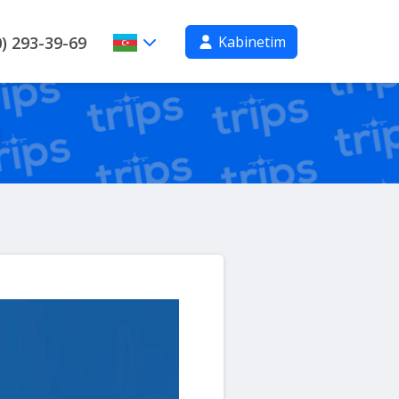
Kabinetim
) 293-39-69
m