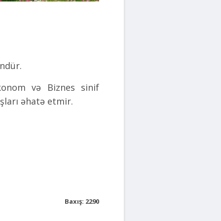
ndür.
onom və Biznes sinif
uşları əhatə etmir.
Baxış: 2290