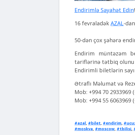
Endirimlə Səyahət Edin
!
16 fevraladək
AZAL
-dan
50-dən çox şəhərə endir
Endirim müntəzəm be
tariflərinə tətbiq olunu
Endirimli biletlərin sa
Ətraflı Məlumat və Rez
Mob: +994 70 2933969 
Mob: +994 55 6063969 
#azal
,
#bilet
,
#endirim
,
#ucuz
#moskva
,
#moscow
,
#tbilisi
,