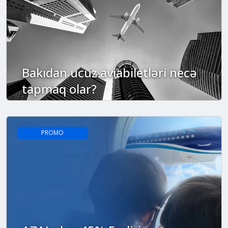
Bakıdan ucuz aviabiletləri necə
tapmaq olar?
PROMO