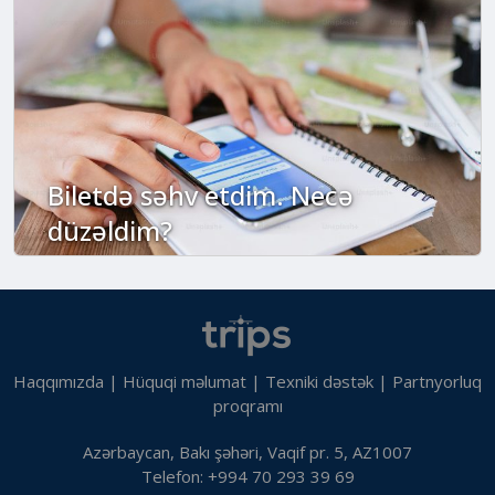
Biletdə səhv etdim. Necə
düzəldim?
Haqqımızda
|
Hüquqi məlumat
|
Texniki dəstək
|
Partnyorluq
proqramı
Azərbaycan, Bakı şəhəri, Vaqif pr. 5, AZ1007
Telefon: +994 70 293 39 69