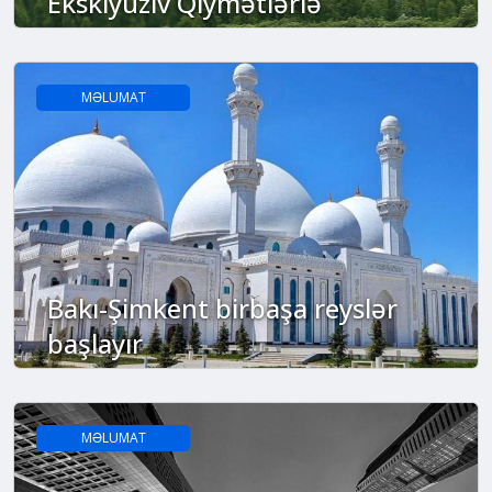
Eksklyuziv Qiymətlərlə
MƏLUMAT
Bakı-Şimkent birbaşa reyslər
başlayır
MƏLUMAT