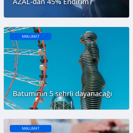
AZAL-dan 45% Endirim
MƏLUMAT
Batuminin 5 sehrli dayanacağı
MƏLUMAT