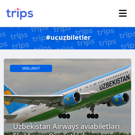
#ucuzbiletler
MƏLUMAT
Uzbekistan Airways aviabiletləri