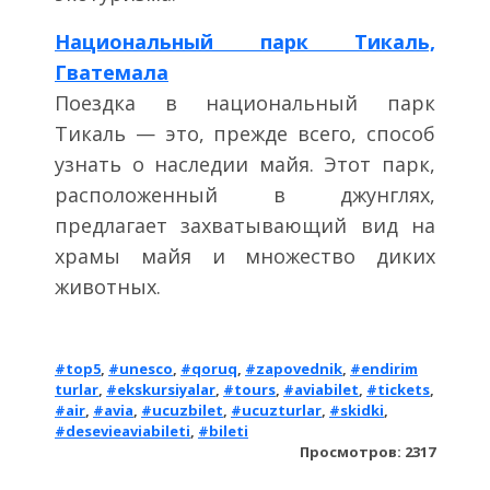
Национальный парк Тикаль,
Гватемала
Поездка в национальный парк
Тикаль — это, прежде всего, способ
узнать о наследии майя. Этот парк,
расположенный в джунглях,
предлагает захватывающий вид на
храмы майя и множество диких
животных.
#top5
,
#unesco
,
#qoruq
,
#zapovednik
,
#endirim
turlar
,
#ekskursiyalar
,
#tours
,
#aviabilet
,
#tickets
,
#air
,
#avia
,
#ucuzbilet
,
#ucuzturlar
,
#skidki
,
#desevieaviabileti
,
#bileti
Просмотров: 2317