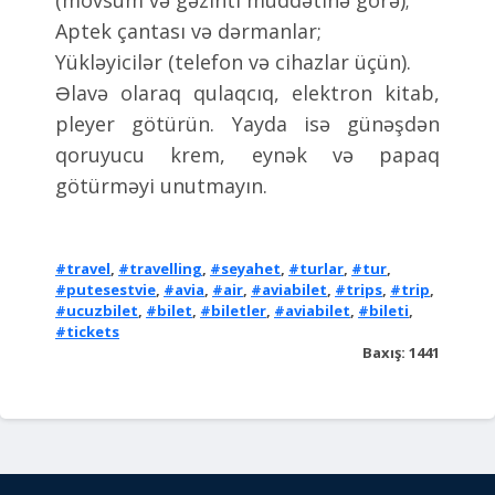
(mövsüm və gəzinti müddətinə görə);
Aptek çantası və dərmanlar;
Yükləyicilər (telefon və cihazlar üçün).
Əlavə olaraq qulaqcıq, elektron kitab,
pleyer götürün. Yayda isə günəşdən
qoruyucu krem, eynək və papaq
götürməyi unutmayın.
#travel
,
#travelling
,
#seyahet
,
#turlar
,
#tur
,
#putesestvie
,
#avia
,
#air
,
#aviabilet
,
#trips
,
#trip
,
#ucuzbilet
,
#bilet
,
#biletler
,
#aviabilet
,
#bileti
,
#tickets
Baxış: 1441