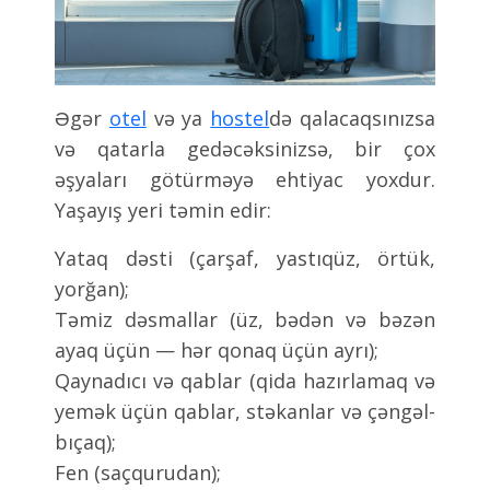
Əgər
otel
və ya
hostel
də qalacaqsınızsa
və qatarla gedəcəksinizsə, bir çox
əşyaları götürməyə ehtiyac yoxdur.
Yaşayış yeri təmin edir:
Yataq dəsti (çarşaf, yastıqüz, örtük,
yorğan);
Təmiz dəsmallar (üz, bədən və bəzən
ayaq üçün — hər qonaq üçün ayrı);
Qaynadıcı və qablar (qida hazırlamaq və
yemək üçün qablar, stəkanlar və çəngəl-
bıçaq);
Fen (saçqurudan);