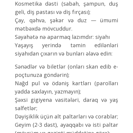
Kosmetika dəsti (sabah, şampun, duş
geli, diş pastası və diş fırçası);
Çay, qəhvə, şəkər və duz — ümumi
mətbəxdə mövcuddur.
Səyahətə nə aparmaq lazımdır: siyahı
Yaşayış yerində təmin edilənləri
siyahıdan çıxarın və bunları əlavə edin:
Sənədlər və biletlər (onları skan edib e-
poçtunuza göndərin);
Nağd pul və ödəniş kartları (parolları
yadda saxlayın, yazmayın);
Şəxsi gigiyena vasitələri, daraq və yaş
salfetlər;
Dəyişiklik üçün alt paltarları və corablar;
Geyim (2-3 dəst), ayaqqabı və isti paltar