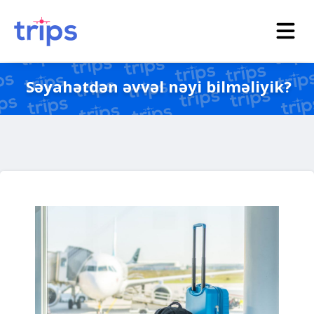
Səyahətdən əvvəl nəyi bilməliyik?