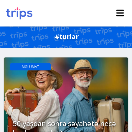
#turlar
MƏLUMAT
50 yaşdan sonra səyahətə necə