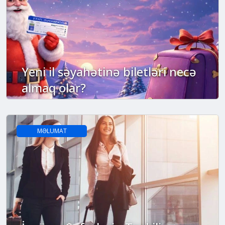
Yeni il səyahətinə biletləri necə
almaq olar?
MƏLUMAT