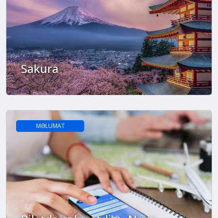
Sakura
MƏLUMAT