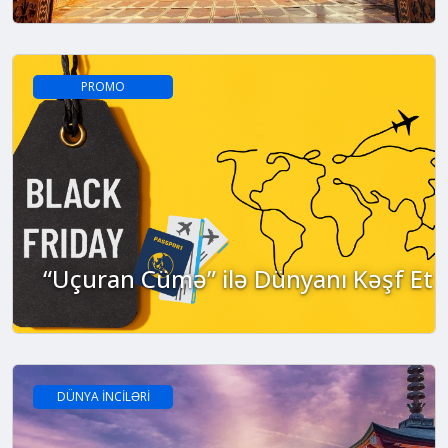
PROMO
“Uçuran Cümə” ilə Dünyanı Kəşf Et
DÜNYA İNCİLƏRİ