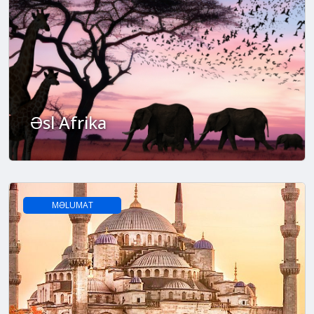
Əsl Afrika
MƏLUMAT