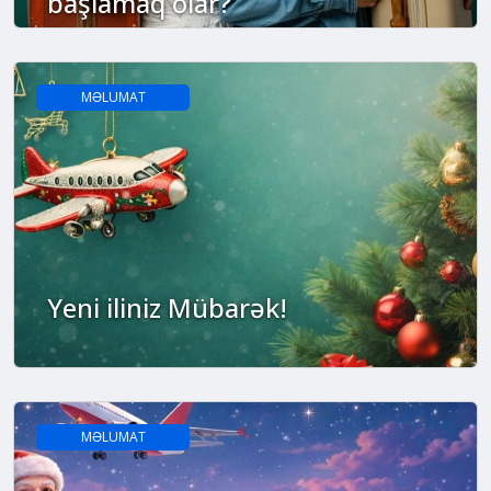
başlamaq olar?
MƏLUMAT
Yeni iliniz Mübarək!
MƏLUMAT