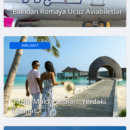
Bakıdan Romaya Ucuz Aviabiletlər
MƏLUMAT
Yazda Maldiv adaları: Yerdəki
Cənnət