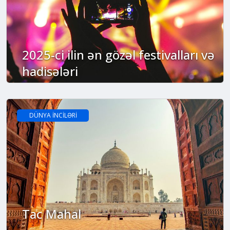
2025-ci ilin ən gözəl festivalları və
hadisələri
DÜNYA İNCİLƏRİ
Tac Mahal