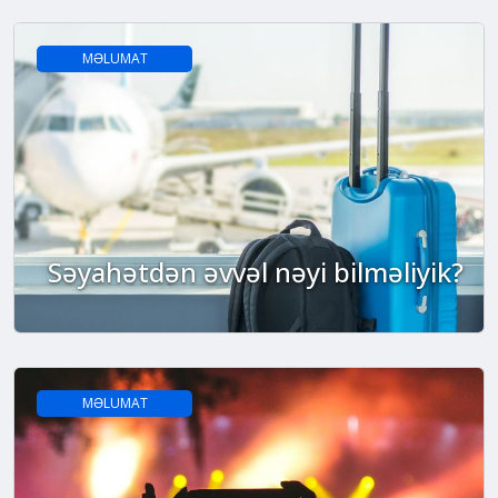
MƏLUMAT
Səyahətdən əvvəl nəyi bilməliyik?
MƏLUMAT