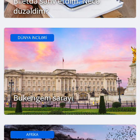
Biletdə səhv etdim. Necə
düzəldim?
DÜNYA İNCİLƏRİ
Bukengem sarayı
AFRİKA