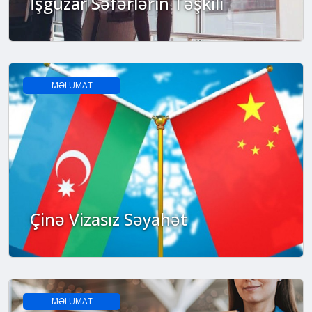
İşgüzar Səfərlərin Təşkili
MƏLUMAT
Çinə Vizasız Səyahət
MƏLUMAT