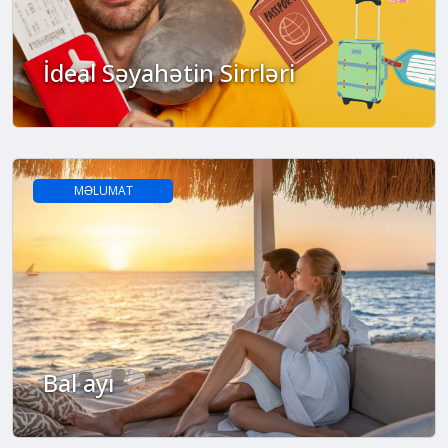
İdeal Səyahətin Sirrləri
MƏLUMAT
Bal ayı