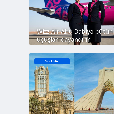
Wizz Air Abu Dabiyə bütün
uçuşları dayandırır
MƏLUMAT