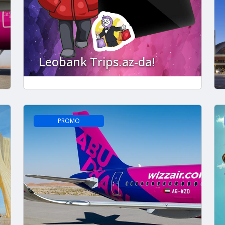
Leobank Trips.az-da!
PROMO