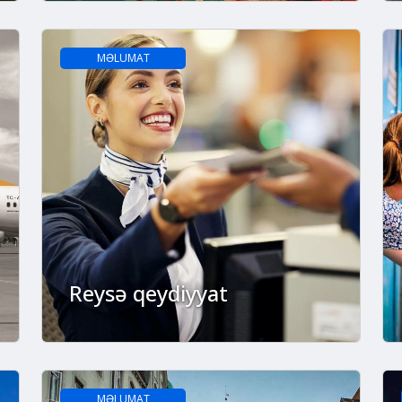
MƏLUMAT
Reysə qeydiyyat
MƏLUMAT