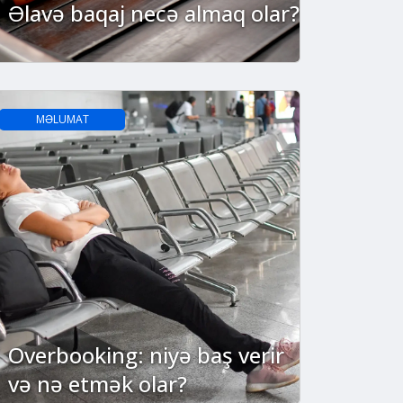
Əlavə baqaj necə almaq olar?
MƏLUMAT
Overbooking: niyə baş verir
və nə etmək olar?