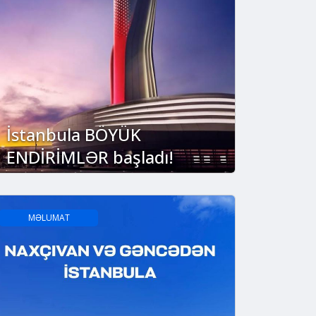
İstanbula BÖYÜK
ENDİRİMLƏR başladı!
MƏLUMAT