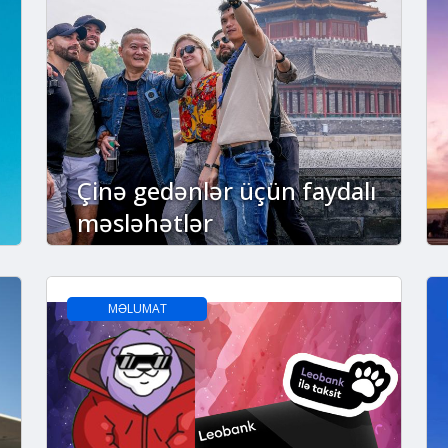
Çinə gedənlər üçün faydalı
məsləhətlər
MƏLUMAT