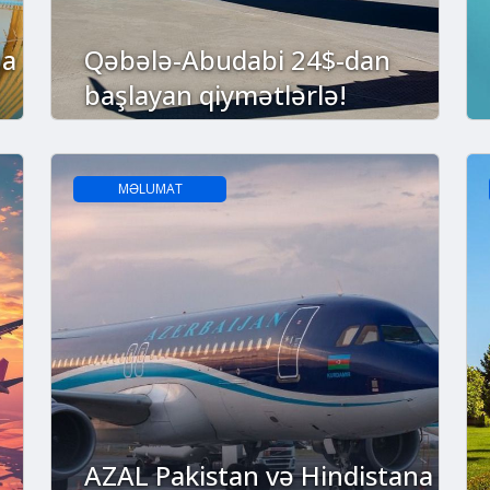
na
Qəbələ-Abudabi 24$-dan
başlayan qiymətlərlə!
MƏLUMAT
AZAL Pakistan və Hindistana