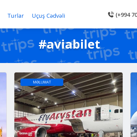
(+994 70
Turlar
Uçuş Cədvəli
#aviabilet
MƏLUMAT