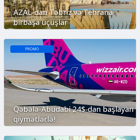
AZAL-dan Təbriz və Tehrana
birbaşa uçuşlar
PROMO
Qəbələ-Abudabi 24$-dan başlayan
qiymətlərlə!