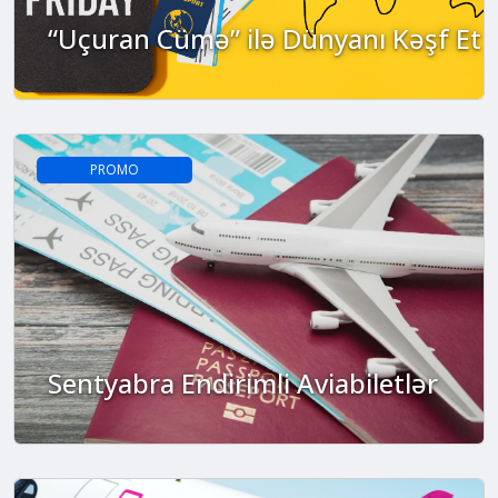
“Uçuran Cümə” ilə Dünyanı Kəşf Et
PROMO
Sentyabra Endirimli Aviabiletlər