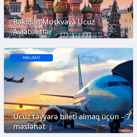
Bakıdan Moskvaya Ucuz
Aviabiletlər
MƏLUMAT
Ucuz təyyarə bileti almaq üçün – 7
məsləhət