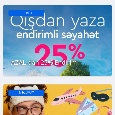
PROMO
AZAL-dan 25% Endirim
MƏLUMAT