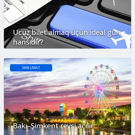
Ucuz bilet almaq üçün ideal gün
hansıdır?
MƏLUMAT
Bakı–Şimkent reysi açılır