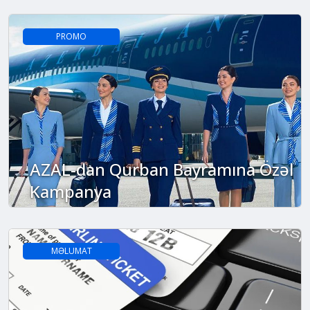
PROMO
AZAL-dan Qurban Bayramına Özəl
Kampanya
MƏLUMAT